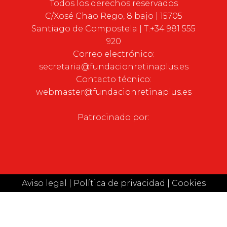
Todos los derechos reservados
C/Xosé Chao Rego, 8 bajo | 15705
Santiago de Compostela | T.+34 981 555
920
Correo electrónico:
secretaria@fundacionretinaplus.es
Contacto técnico:
webmaster@fundacionretinaplus.es
Patrocinado por:
Aviso legal
|
Política de privacidad
|
Cookies