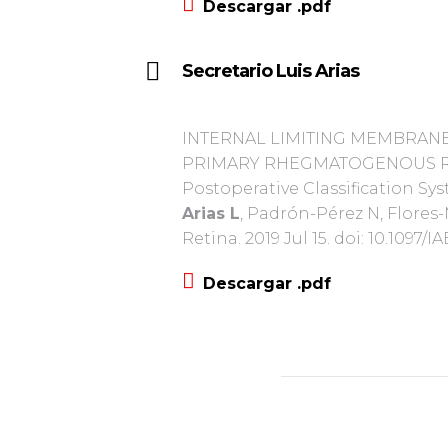
Descargar .pdf
Secretario Luis Arias
INTERNAL LIMITING MEMBRAN
PRIMARY RHEGMATOGENOUS RET
Postoperative Classification Sys
Arias L
, Padrón-Pérez N, Flores-
Retina. 2019 Jul 15. doi: 10.109
Descargar .pdf