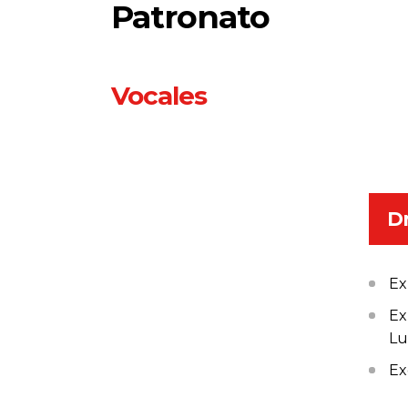
Patronato
Vocales
Dr
Ex
Ex
Lu
Ex