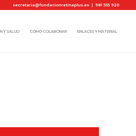
secretaria@fundacionretinaplus.es
| 981 555 920
N Y SALUD
CÓMO COLABORAR
ENLACES Y MATERIAL