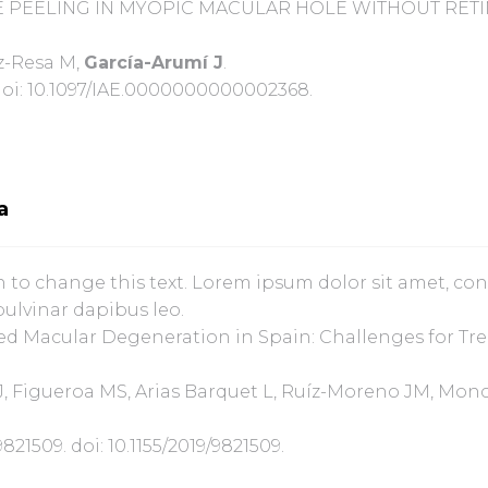
 PEELING IN MYOPIC MACULAR HOLE WITHOUT RETIN
z-Resa M,
García-Arumí J
.
 doi: 10.1097/IAE.0000000000002368.
a
n to change this text. Lorem ipsum dolor sit amet, conse
pulvinar dapibus leo.
 Macular Degeneration in Spain: Challenges for Tr
 J, Figueroa MS, Arias Barquet L, Ruíz-Moreno JM, Mo
21509. doi: 10.1155/2019/9821509.