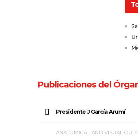
Te
Se
Un
Mi
Publicaciones del Órga
Presidente J García Arumí
ANATOMICAL AND VISUAL OUT