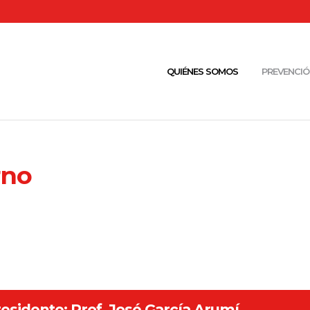
QUIÉNES SOMOS
PREVENCIÓ
rno
esidente: Prof. José García Arumí