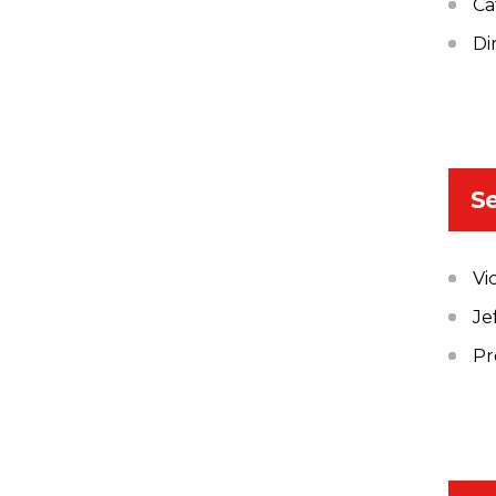
Ca
Di
Se
Vi
Je
Pr