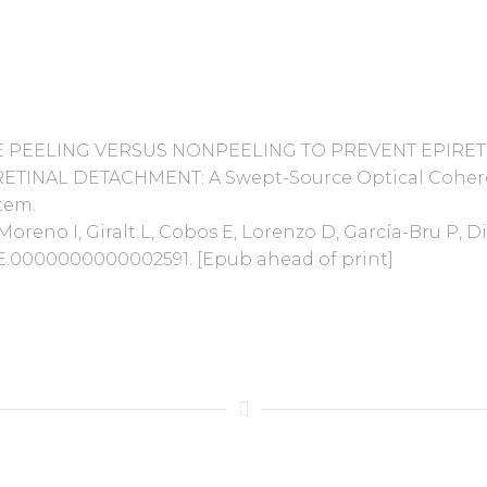
E PEELING VERSUS NONPEELING TO PREVENT EPIR
INAL DETACHMENT: A Swept-Source Optical Cohere
tem.
Moreno I, Giralt L, Cobos E, Lorenzo D, García-Bru P, D
7/IAE.0000000000002591. [Epub ahead of print]