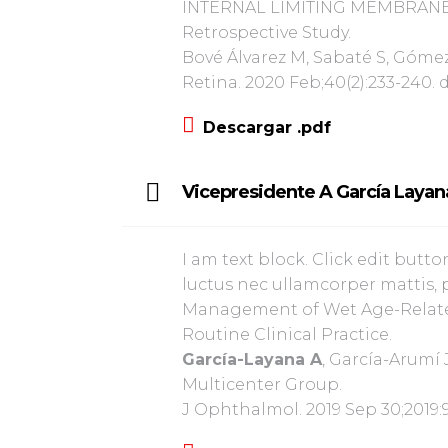
INTERNAL LIMITING MEMBRANE
Retrospective Study.
Bové Álvarez M, Sabaté S, Góme
Retina. 2020 Feb;40(2):233-240.
Descargar .pdf
Vicepresidente A García Layan
I am text block. Click edit butto
luctus nec ullamcorper mattis, 
Management of Wet Age-Related
Routine Clinical Practice.
García-Layana A
, García-Arumí
Multicenter Group.
J Ophthalmol. 2019 Sep 30;2019:98