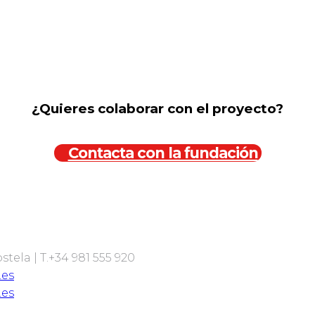
¿Quieres colaborar con el proyecto?
Contacta con la fundación
ela | T.+34 981 555 920
.es
.es