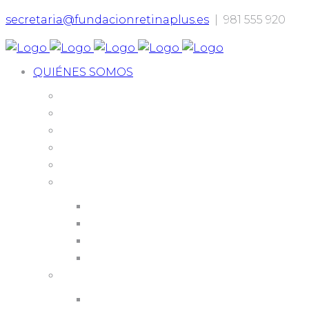
secretaria@fundacionretinaplus.es
| 981 555 920
QUIÉNES SOMOS
Nuestra historia
Órganos de gobierno
Empresas colaboradoras
Visión y misión
Recursos
Objetivos
Difusión
Formación
Investigación
Proyectos
Cuentas anuales
2017