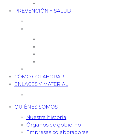
2018
PREVENCIÓN Y SALUD
Qué es la retina
Sus enfermedades
Degenerativas
De origen vascular
Miopía magna
Problemas biomecánicos
Diagnóstico precoz
CÓMO COLABORAR
ENLACES Y MATERIAL
Atlas de imágenes
QUIÉNES SOMOS
Nuestra historia
Órganos de gobierno
Empresas colaboradoras