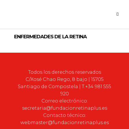
ENFERMEDADES DE LA RETINA
Todos los derechos reservados
C/Xosé Chao Rego, 8 bajo | 15705
Santiago de Compostela | T.+34 981 555
920
Correo electrónico:
secretaria@fundacionretinaplus.es
Contacto técnico:
webmaster@fundacionretinaplus.es